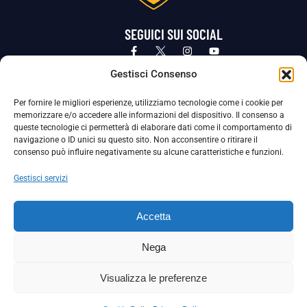
SEGUICI SUI SOCIAL
Privacy Policy
Cookie Policy
Termini e condizioni generali
Gestisci Consenso
Per fornire le migliori esperienze, utilizziamo tecnologie come i cookie per
La Società ha nominato il Responsabile della Protezione dei Dati Personali (DPO), figura specializzata che vigila sulle modalità
memorizzare e/o accedere alle informazioni del dispositivo. Il consenso a
adottate dalla nostra Società per tutelare i Suoi dati personali.
queste tecnologie ci permetterà di elaborare dati come il comportamento di
navigazione o ID unici su questo sito. Non acconsentire o ritirare il
Per contattare il DPO può scrivere a
consenso può influire negativamente su alcune caratteristiche e funzioni.
dpo@ssjuvestabia.it
Gestisci servizi
Può contattare sempre
dpo@ssjuvestabia.it
Accetta
anche per quanto riguarda la normativa vigente in materia di Whistleblowing.
Nega
La Società ha inoltre adottato un proprio Codice Etico, consultabile al seguente link:
Visualizza le preferenze
Scarica il Codice Etico