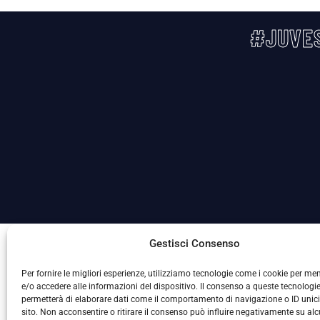
#JUVES
La Società ha nominato il Responsabile della Protezione
Gestisci Consenso
Per fornire le migliori esperienze, utilizziamo tecnologie come i cookie per m
e/o accedere alle informazioni del dispositivo. Il consenso a queste tecnologie
permetterà di elaborare dati come il comportamento di navigazione o ID unic
sito. Non acconsentire o ritirare il consenso può influire negativamente su al