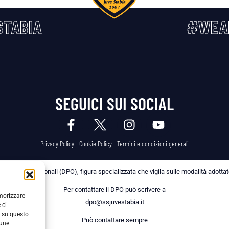
TABIA
#WEA
SEGUICI SUI SOCIAL
Privacy Policy
Cookie Policy
Termini e condizioni generali
 dei Dati Personali (DPO), figura specializzata che vigila sulle modalità adottate 
Per contattare il DPO può scrivere a
emorizzare
dpo@ssjuvestabia.it
 ci
i su questo
Può contattare sempre
cune