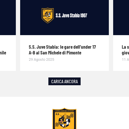
S.S. Juve Stabia: le gare dell’under 17
La 
nile
A-B al San Michele di Pimonte
giov
29 Agosto 2025
11 A
CARICA ANCORA