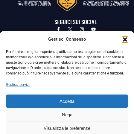
#JUVESTABIA
#WEARETHEWASPS
SEGUICI SUI SOCIAL
Privacy Policy
Cookie Policy
Termini e condizioni generali
Gestisci Consenso
Per fornire le migliori esperienze, utilizziamo tecnologie come i cookie per
La Società ha nominato il Responsabile della Protezione dei Dati Personali (DPO), figura specializzata che vigila sulle modalità
memorizzare e/o accedere alle informazioni del dispositivo. Il consenso a
adottate dalla nostra Società per tutelare i Suoi dati personali.
queste tecnologie ci permetterà di elaborare dati come il comportamento di
navigazione o ID unici su questo sito. Non acconsentire o ritirare il
Per contattare il DPO può scrivere a
consenso può influire negativamente su alcune caratteristiche e funzioni.
dpo@ssjuvestabia.it
Gestisci servizi
Può contattare sempre
dpo@ssjuvestabia.it
Accetta
anche per quanto riguarda la normativa vigente in materia di Whistleblowing.
Nega
La Società ha inoltre adottato un proprio Codice Etico, consultabile al seguente link:
Visualizza le preferenze
Scarica il Codice Etico