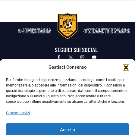
#JUVESTABIA
#WEARETHEWASPS
SEGUICI SUI SOCIAL
Privacy Policy
Cookie Policy
Termini e condizioni generali
Gestisci Consenso
Per fornire le migliori esperienze, utilizziamo tecnologie come i cookie per
La Società ha nominato il Responsabile della Protezione dei Dati Personali (DPO), figura specializzata che vigila sulle modalità
memorizzare e/o accedere alle informazioni del dispositivo. Il consenso a
adottate dalla nostra Società per tutelare i Suoi dati personali.
queste tecnologie ci permetterà di elaborare dati come il comportamento di
navigazione o ID unici su questo sito. Non acconsentire o ritirare il
Per contattare il DPO può scrivere a
consenso può influire negativamente su alcune caratteristiche e funzioni.
dpo@ssjuvestabia.it
Gestisci servizi
Può contattare sempre
dpo@ssjuvestabia.it
Accetta
anche per quanto riguarda la normativa vigente in materia di Whistleblowing.