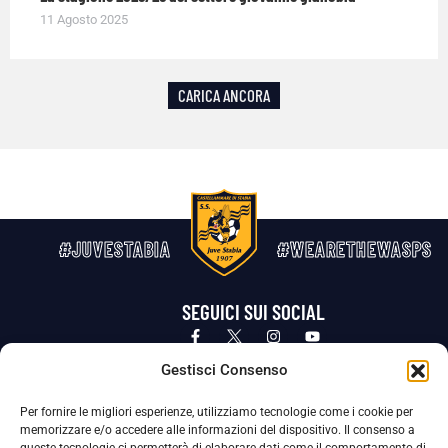
11 Agosto 2025
CARICA ANCORA
#JUVESTABIA
#WEARETHEWASPS
SEGUICI SUI SOCIAL
Privacy Policy
Cookie Policy
Termini e condizioni generali
Gestisci Consenso
Per fornire le migliori esperienze, utilizziamo tecnologie come i cookie per
La Società ha nominato il Responsabile della Protezione dei Dati Personali (DPO), figura specializzata che vigila sulle modalità
memorizzare e/o accedere alle informazioni del dispositivo. Il consenso a
adottate dalla nostra Società per tutelare i Suoi dati personali.