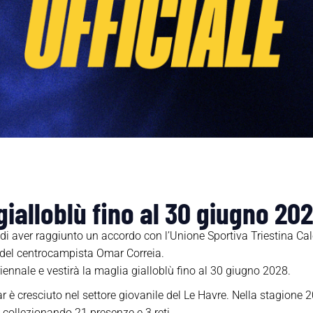
gialloblù fino al 30 giugno 20
 aver raggiunto un accordo con l’Unione Sportiva Triestina Calci
ve del centrocampista Omar Correia.
riennale e vestirà la maglia gialloblù fino al 30 giugno 2028.
r è cresciuto nel settore giovanile del Le Havre. Nella stagione 
 collezionando 21 presenze e 3 reti.