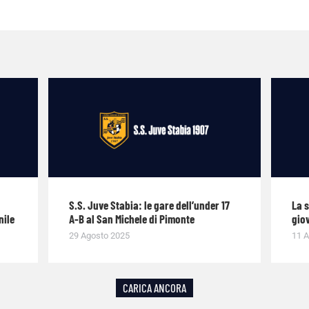
S.S. Juve Stabia: le gare dell’under 17
La 
nile
A-B al San Michele di Pimonte
giov
29 Agosto 2025
11 A
CARICA ANCORA