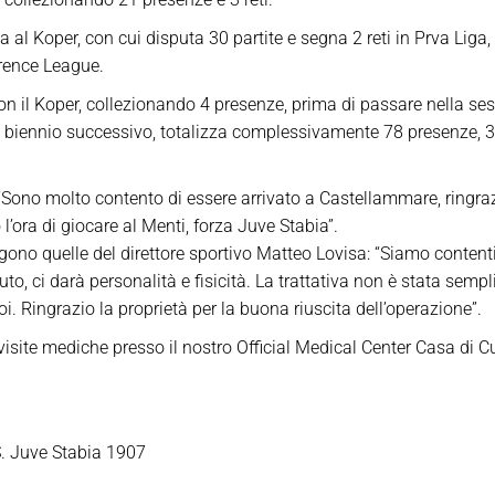
a al Koper, con cui disputa 30 partite e segna 2 reti in Prva Liga,
erence League.
n il Koper, collezionando 4 presenze, prima di passare nella ses
l biennio successivo, totalizza complessivamente 78 presenze, 3 re
“Sono molto contento di essere arrivato a Castellammare, ringrazio
’ora di giocare al Menti, forza Juve Stabia”.
gono quelle del direttore sportivo Matteo Lovisa: “Siamo conten
to, ci darà personalità e fisicità. La trattativa non è stata semp
. Ringrazio la proprietà per la buona riuscita dell’operazione”.
 visite mediche presso il nostro Official Medical Center Casa di 
. Juve Stabia 1907