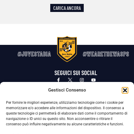
CARICA ANCORA
#JUVESTABIA
#WEARETHEWASPS
SEGUICI SUI SOCIAL
Privacy Policy
Cookie Policy
Termini e condizioni generali
Gestisci Consenso
Per fornire le migliori esperienze, utilizziamo tecnologie come i cookie per
La Società ha nominato il Responsabile della Protezione dei Dati Personali (DPO), figura specializzata che vigila sulle modalità
memorizzare e/o accedere alle informazioni del dispositivo. Il consenso a
adottate dalla nostra Società per tutelare i Suoi dati personali.
queste tecnologie ci permetterà di elaborare dati come il comportamento di
navigazione o ID unici su questo sito. Non acconsentire o ritirare il
Per contattare il DPO può scrivere a
consenso può influire negativamente su alcune caratteristiche e funzioni.
dpo@ssjuvestabia.it