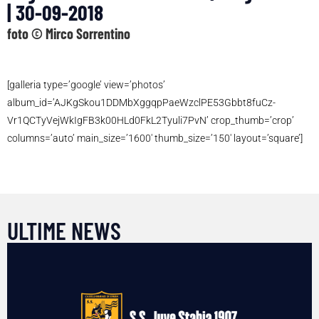
| 30-09-2018
foto © Mirco Sorrentino
[galleria type=’google’ view=’photos’
album_id=’AJKgSkou1DDMbXggqpPaeWzclPE53Gbbt8fuCz-
Vr1QCTyVejWkIgFB3k00HLd0FkL2Tyuli7PvN’ crop_thumb=’crop’
columns=’auto’ main_size=’1600′ thumb_size=’150′ layout=’square’]
ULTIME NEWS