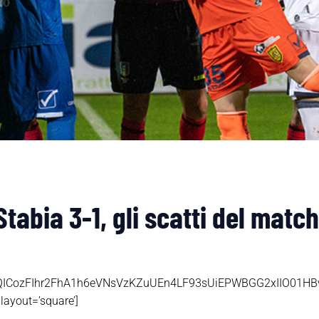
abia 3-1, gli scatti del match
ICozFIhr2FhA1h6eVNsVzKZuUEn4LF93sUiEPWBGG2xIIO01HBvla
layout=’square’]