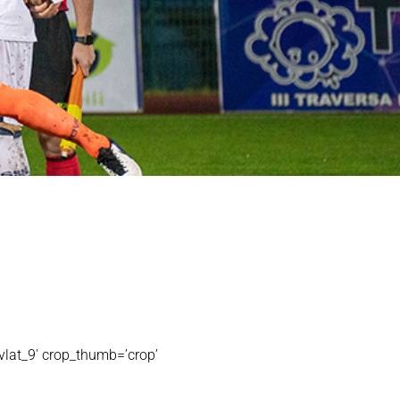
t_9′ crop_thumb=’crop’