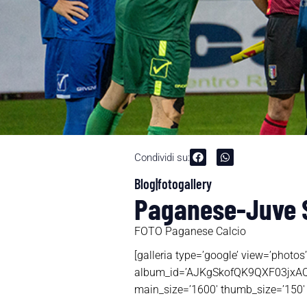
Condividi su:
Blog|fotogallery
Paganese-Juve St
FOTO Paganese Calcio
[galleria type=’google’ view=’photos’
album_id=’AJKgSkofQK9QXF03jxAQ
main_size=’1600′ thumb_size=’150′ 