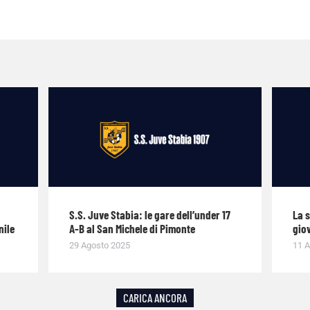
S.S. Juve Stabia: le gare dell’under 17
La 
nile
A-B al San Michele di Pimonte
giov
29 Agosto 2025
11 A
CARICA ANCORA