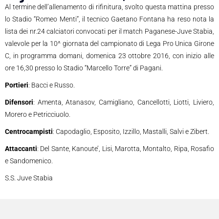
Al termine dell’allen­amento di rifinitura, svolto questa mattina presso
lo Stadio “Romeo Menti”, il tecnico Gaetano Fontana ha reso not­a la
lista dei nr.24 calciatori convocati per il match Paganese-Juve Stabia,
valevole per la 10^ giornata del campionato di Lega Pro Unica Girone
C, in programma domani, domenica 23 ottobre 2016, con inizio alle
ore 16,30 presso lo Stadio “Marcello Torre” di Pagani.
Portieri
: Bacci e Russo.
Difensori
: Amenta, Atanasov, Camigliano, Cancellotti, Liotti, Liviero,
Morero e Petricciuolo.
Centrocampisti
: Capodaglio, Esposito, Izzillo, Mastalli, Salvi e Zibert.
Attaccanti
: Del Sante, Kanoute’, Lisi, Marotta, Montalto, Ripa, Rosafio
e Sandomenico.
S.S. Juve Stabia