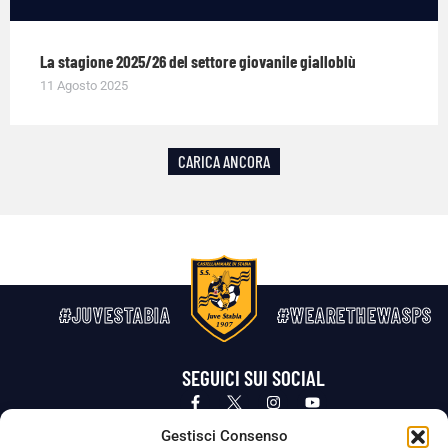
La stagione 2025/26 del settore giovanile gialloblù
11 Agosto 2025
CARICA ANCORA
#JUVESTABIA
#WEARETHEWASPS
SEGUICI SUI SOCIAL
Privacy Policy
Cookie Policy
Termini e condizioni generali
Gestisci Consenso