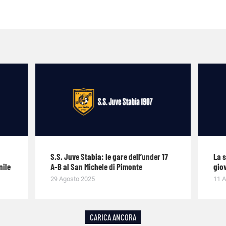
S.S. Juve Stabia: le gare dell’under 17
La 
nile
A-B al San Michele di Pimonte
giov
29 Agosto 2025
11 A
CARICA ANCORA