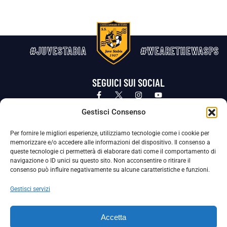
#JUVESTABIA
#WEARETHEWASPS
SEGUICI SUI SOCIAL
Privacy Policy
Cookie Policy
Termini e condizioni generali
Gestisci Consenso
Per fornire le migliori esperienze, utilizziamo tecnologie come i cookie per
La Società ha nominato il Responsabile della Protezione dei Dati Personali (DPO), figura specializzata che vigila sulle modalità
memorizzare e/o accedere alle informazioni del dispositivo. Il consenso a
adottate dalla nostra Società per tutelare i Suoi dati personali.
queste tecnologie ci permetterà di elaborare dati come il comportamento di
navigazione o ID unici su questo sito. Non acconsentire o ritirare il
Per contattare il DPO può scrivere a
consenso può influire negativamente su alcune caratteristiche e funzioni.
dpo@ssjuvestabia.it
Gestisci servizi
Può contattare sempre
dpo@ssjuvestabia.it
Accetta
anche per quanto riguarda la normativa vigente in materia di Whistleblowing.