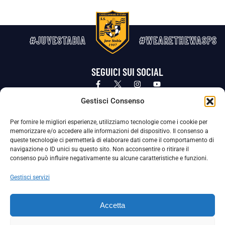
#JUVESTABIA
#WEARETHEWASPS
SEGUICI SUI SOCIAL
Privacy Policy
Cookie Policy
Termini e condizioni generali
Gestisci Consenso
Per fornire le migliori esperienze, utilizziamo tecnologie come i cookie per
La Società ha nominato il Responsabile della Protezione dei Dati Personali (DPO), figura specializzata che vigila sulle modalità
memorizzare e/o accedere alle informazioni del dispositivo. Il consenso a
adottate dalla nostra Società per tutelare i Suoi dati personali.
queste tecnologie ci permetterà di elaborare dati come il comportamento di
navigazione o ID unici su questo sito. Non acconsentire o ritirare il
Per contattare il DPO può scrivere a
consenso può influire negativamente su alcune caratteristiche e funzioni.
dpo@ssjuvestabia.it
Gestisci servizi
Può contattare sempre
dpo@ssjuvestabia.it
Accetta
anche per quanto riguarda la normativa vigente in materia di Whistleblowing.