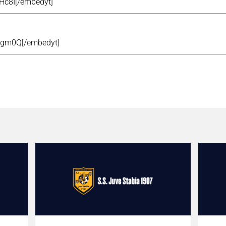
IHc8I[/embedyt]
9Rgm0Q[/embedyt]