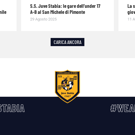
S.S. Juve Stabia: le gare dell’under 17
La 
nile
A-B al San Michele di Pimonte
giov
29 Agosto 2025
11 A
CARICA ANCORA
TABIA
#WEA