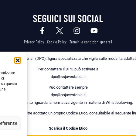
SEGUICI SUI SOCIAL
Privacy Policy
Cookie Policy
Termini e condizioni generali
 dei Dati Personali (DPO), figura specializzata che vigila sulle modalità adottate 
Per contattare il DPO può scrivere a
emorizzare
dpo@ssjuvestabia.it
 ci
i su questo
Può contattare sempre
cune
dpo@ssjuvestabia.it
anche per quanto riguarda la normativa vigente in materia di Whistleblowing.
a Società ha inoltre adottato un proprio Codice Etico, consultabile al seguente lin
referenze
Scarica il Codice Etico