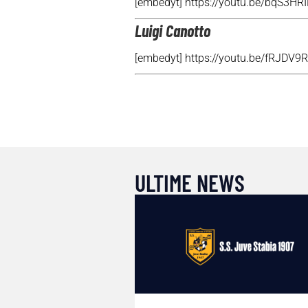
[embedyt] https://youtu.be/bqS3HR
Luigi Canotto
[embedyt] https://youtu.be/fRJDV
ULTIME NEWS