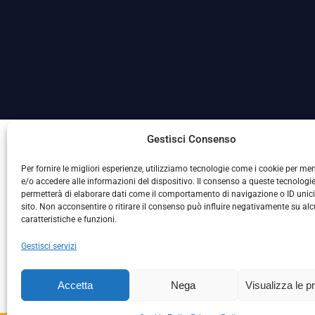
La Società ha nominato il Responsabile della Protezione
Gestisci Consenso
Per fornire le migliori esperienze, utilizziamo tecnologie come i cookie per m
e/o accedere alle informazioni del dispositivo. Il consenso a queste tecnologie
permetterà di elaborare dati come il comportamento di navigazione o ID unic
sito. Non acconsentire o ritirare il consenso può influire negativamente su al
caratteristiche e funzioni.
Gestisci servizi
L
Accetta
Nega
Visualizza le p