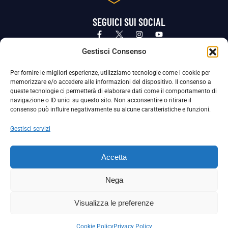
SEGUICI SUI SOCIAL
Privacy Policy
Cookie Policy
Termini e condizioni generali
Gestisci Consenso
Per fornire le migliori esperienze, utilizziamo tecnologie come i cookie per
La Società ha nominato il Responsabile della Protezione dei Dati Personali (DPO), figura specializzata che vigila sulle modalità
memorizzare e/o accedere alle informazioni del dispositivo. Il consenso a
adottate dalla nostra Società per tutelare i Suoi dati personali.
queste tecnologie ci permetterà di elaborare dati come il comportamento di
navigazione o ID unici su questo sito. Non acconsentire o ritirare il
Per contattare il DPO può scrivere a
consenso può influire negativamente su alcune caratteristiche e funzioni.
dpo@ssjuvestabia.it
Gestisci servizi
Può contattare sempre
dpo@ssjuvestabia.it
Accetta
anche per quanto riguarda la normativa vigente in materia di Whistleblowing.
Nega
La Società ha inoltre adottato un proprio Codice Etico, consultabile al seguente link:
Visualizza le preferenze
Scarica il Codice Etico
Cookie Policy
Privacy Policy