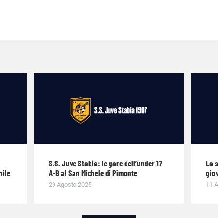
S.S. Juve Stabia: le gare dell’under 17
La 
nile
A-B al San Michele di Pimonte
giov
29 Agosto 2025
11 A