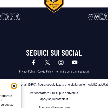
TABIA
#WEA
SEGUICI SUI SOCIAL
Privacy Policy
Cookie Policy
Termini e condizioni generali
 dei Dati Personali (DPO), figura specializzata che vigila sulle modalità adottate 
Per contattare il DPO può scrivere a
emorizzare
dpo@ssjuvestabia.it
 ci
i su questo
Può contattare sempre