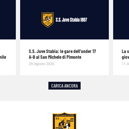
S.S. Juve Stabia: le gare dell’under 17
La 
nile
A-B al San Michele di Pimonte
giov
29 Agosto 2025
11 A
CARICA ANCORA