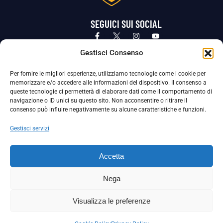
SEGUICI SUI SOCIAL
Privacy Policy
Cookie Policy
Termini e condizioni generali
Gestisci Consenso
Per fornire le migliori esperienze, utilizziamo tecnologie come i cookie per
La Società ha nominato il Responsabile della Protezione dei Dati Personali (DPO), figura specializzata che vigila sulle modalità
memorizzare e/o accedere alle informazioni del dispositivo. Il consenso a
adottate dalla nostra Società per tutelare i Suoi dati personali.
queste tecnologie ci permetterà di elaborare dati come il comportamento di
navigazione o ID unici su questo sito. Non acconsentire o ritirare il
Per contattare il DPO può scrivere a
consenso può influire negativamente su alcune caratteristiche e funzioni.
dpo@ssjuvestabia.it
Gestisci servizi
Può contattare sempre
dpo@ssjuvestabia.it
Accetta
anche per quanto riguarda la normativa vigente in materia di Whistleblowing.
Nega
La Società ha inoltre adottato un proprio Codice Etico, consultabile al seguente link:
Visualizza le preferenze
Scarica il Codice Etico