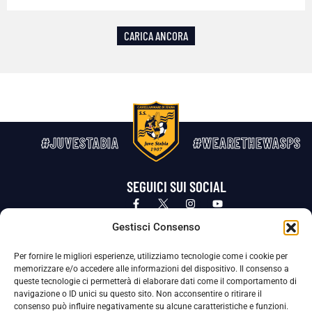
CARICA ANCORA
#JUVESTABIA
#WEARETHEWASPS
SEGUICI SUI SOCIAL
Privacy Policy
Cookie Policy
Termini e condizioni generali
Gestisci Consenso
Per fornire le migliori esperienze, utilizziamo tecnologie come i cookie per
La Società ha nominato il Responsabile della Protezione dei Dati Personali (DPO), figura specializzata che vigila sulle modalità
memorizzare e/o accedere alle informazioni del dispositivo. Il consenso a
adottate dalla nostra Società per tutelare i Suoi dati personali.
queste tecnologie ci permetterà di elaborare dati come il comportamento di
navigazione o ID unici su questo sito. Non acconsentire o ritirare il
Per contattare il DPO può scrivere a
consenso può influire negativamente su alcune caratteristiche e funzioni.