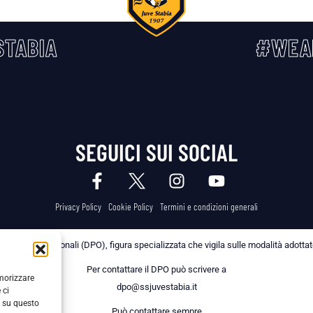
TABIA
#WEA
SEGUICI SUI SOCIAL
Privacy Policy
Cookie Policy
Termini e condizioni generali
 dei Dati Personali (DPO), figura specializzata che vigila sulle modalità adottate 
Per contattare il DPO può scrivere a
emorizzare
dpo@ssjuvestabia.it
 ci
i su questo
Può contattare sempre