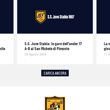
S.S. Juve Stabia: le gare dell’under 17
La 
nile
A-B al San Michele di Pimonte
giov
29 Agosto 2025
11 A
CARICA ANCORA