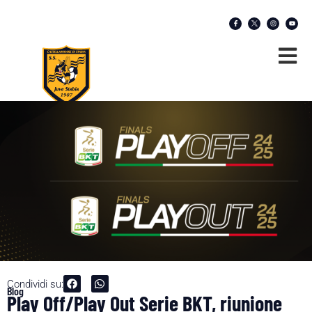
Condividi su:
Blog
Play Off/Play Out Serie BKT, riunione