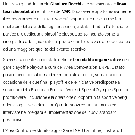
Ha preso quindi la parola
Gianluca Rocchi
che ha spiegato le
linee
tecniche arbitrali
e l’utilizzo del
VAR
. Dopo aver elogiato nuovamente
il comportamento di tutte le società, soprattutto nelle ultime fasi,
quelle più delicate, della regular season, è stata ribadita l’attenzione
particolare dedicata a playoff e playout, sottolineando come la
sinergia fra arbitri, calciatori e produzione televisiva sia propedeutica
ad una maggiore qualità dell’evento sportivo.
Successivamente, sono state definite le
modalità organizzative
delle
gare playoff e playout a cura dell’Area Competizioni LNPB. È stato
posto l’accento sul tema dei cerimoniali arricchiti, soprattutto in
occasione delle due finali playoff, e delle iniziative predisposte a
sostegno della European Football Week di Special Olympics Sport per
promuovere l’inclusione e la creazione di opportunità sportive per gli
atleti di ogni livello di abilità. Quindi i nuovi contenuti media con
interviste nel pre-gara e l’implementazione dei nuovi standard
produttivi.
L’Area Controllo e Monitoraggio Gare LNPB ha, infine, illustrato il