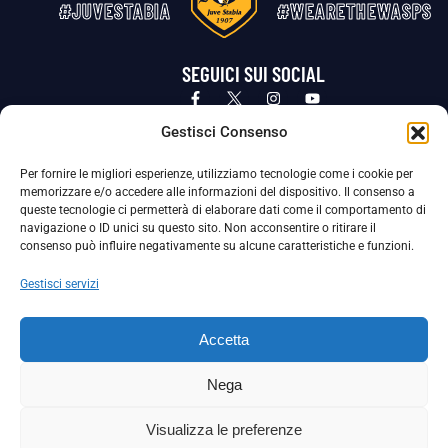
#JUVESTABIA
#WEARETHEWASPS
SEGUICI SUI SOCIAL
Privacy Policy
Cookie Policy
Termini e condizioni generali
Gestisci Consenso
Per fornire le migliori esperienze, utilizziamo tecnologie come i cookie per
La Società ha nominato il Responsabile della Protezione dei Dati Personali (DPO), figura specializzata che vigila sulle modalità
memorizzare e/o accedere alle informazioni del dispositivo. Il consenso a
adottate dalla nostra Società per tutelare i Suoi dati personali.
queste tecnologie ci permetterà di elaborare dati come il comportamento di
navigazione o ID unici su questo sito. Non acconsentire o ritirare il
Per contattare il DPO può scrivere a
consenso può influire negativamente su alcune caratteristiche e funzioni.
dpo@ssjuvestabia.it
Gestisci servizi
Può contattare sempre
dpo@ssjuvestabia.it
Accetta
anche per quanto riguarda la normativa vigente in materia di Whistleblowing.
Nega
La Società ha inoltre adottato un proprio Codice Etico, consultabile al seguente link:
Visualizza le preferenze
Scarica il Codice Etico