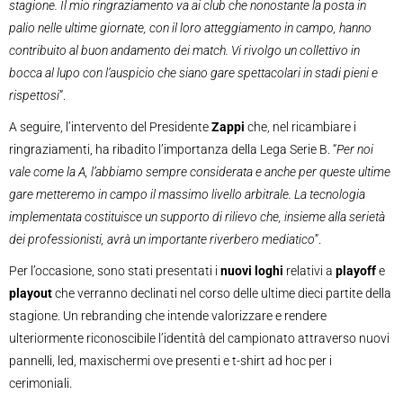
stagione. Il mio ringraziamento va ai club che nonostante la posta in
palio nelle ultime giornate, con il loro atteggiamento in campo, hanno
contribuito al buon andamento dei match. Vi rivolgo un collettivo in
bocca al lupo con l’auspicio che siano gare spettacolari in stadi pieni e
rispettosi
”.
A seguire, l’intervento del Presidente
Zappi
che, nel ricambiare i
ringraziamenti, ha ribadito l’importanza della Lega Serie B. “
Per noi
vale come la A, l’abbiamo sempre considerata e anche per queste ultime
gare metteremo in campo il massimo livello arbitrale. La tecnologia
implementata costituisce un supporto di rilievo che, insieme alla serietà
dei professionisti, avrà un importante riverbero mediatico
”.
Per l’occasione, sono stati presentati i
nuovi loghi
relativi a
playoff
e
playout
che verranno declinati nel corso delle ultime dieci partite della
stagione. Un rebranding che intende valorizzare e rendere
ulteriormente riconoscibile l’identità del campionato attraverso nuovi
pannelli, led, maxischermi ove presenti e t-shirt ad hoc per i
cerimoniali.