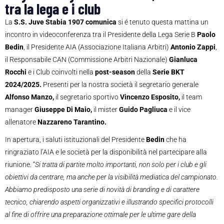
tra la lega e i club
La
S.S. Juve Stabia 1907 comunica
si é tenuto questa mattina un
incontro in videoconferenza tra il Presidente della Lega Serie B
Paolo
Bedin
, il Presidente AIA (Associazione Italiana Arbitri)
Antonio Zappi
,
il Responsabile CAN (Commissione Arbitri Nazionale)
Gianluca
Rocchi
e i Club coinvolti nella
post-season
della
Serie BKT
2024/2025.
Presenti per la nostra società il segretario generale
Alfonso Manzo,
il segretario sportivo
Vincenzo Esposito,
il team
manager
Giuseppe Di Maio,
il mister
Guido Pagliuca
e il vice
allenatore
Nazzareno Tarantino.
In apertura, i saluti istituzionali del Presidente
Bedin
che ha
ringraziato l’AIA e le società per la disponibilità nel partecipare alla
riunione. “
Si tratta di partite molto importanti, non solo per i club e gli
obiettivi da centrare, ma anche per la visibilità mediatica del campionato.
Abbiamo predisposto una serie di novità di branding e di carattere
tecnico, chiarendo aspetti organizzativi e illustrando specifici protocolli
al fine di offrire una preparazione ottimale per le ultime gare della