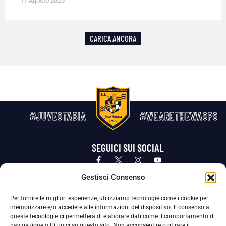
11 Agosto 2025
CARICA ANCORA
#JUVESTABIA
#WEARETHEWASPS
SEGUICI SUI SOCIAL
Privacy Policy
Cookie Policy
Termini e condizioni generali
Gestisci Consenso
Per fornire le migliori esperienze, utilizziamo tecnologie come i cookie per
La Società ha nominato il Responsabile della Protezione dei Dati Personali (DPO), figura specializzata che vigila sulle modalità
memorizzare e/o accedere alle informazioni del dispositivo. Il consenso a
adottate dalla nostra Società per tutelare i Suoi dati personali.
queste tecnologie ci permetterà di elaborare dati come il comportamento di
navigazione o ID unici su questo sito. Non acconsentire o ritirare il