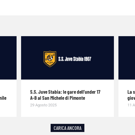
S.S. Juve Stabia: le gare dell’under 17
La 
nile
A-B al San Michele di Pimonte
giov
29 Agosto 2025
11 A
CARICA ANCORA