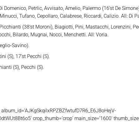
 Domenico, Petrlic, Avvisato, Amelio, Palermo (16’st De Simone), 
 Minucci, Tufano, Cepollaro, Calabrese, Riccardi, Calizio. All: Di 
cchianti (38’st Moroni), Biagiotti, Pini, Mastacchi, Lorenzini, Pec
occhi, Bilardo, Mugnai, Nocci, Menchetti. All: Voria.
eglio-Savino).
ni (S), 17’st Pecchi (S).
nti (S), Pecchi (S).
tos’ album_id=’AJKgSkqilxRPZBZfwtufD7R6_E6J8oHejV-
WUt8Bt6o5′ crop_thumb=’crop’ main_size=’1600′ thumb_size=’1