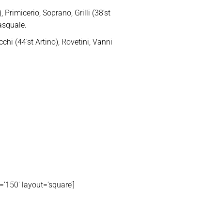
Primicerio, Soprano, Grilli (38’st
Pasquale.
chi (44’st Artino), Rovetini, Vanni
50′ layout=’square’]