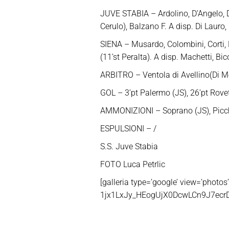
JUVE STABIA – Ardolino, D’Angelo, Di
Cerulo), Balzano F. A disp. Di Lauro,
SIENA – Musardo, Colombini, Corti, Pi
(11’st Peralta). A disp. Machetti, Bic
ARBITRO – Ventola di Avellino(Di M
GOL – 3’pt Palermo (JS), 26’pt Roveti
AMMONIZIONI – Soprano (JS), Picchia
ESPULSIONI – /
S.S. Juve Stabia
FOTO Luca Petrlic
[galleria type=’google’ view=’pho
1jx1LxJy_HEogUjX0DcwLCn9J7ecrDdt