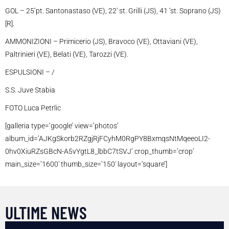
GOL – 25’pt. Santonastaso (VE), 22′ st. Grilli (JS), 41 ‘st. Soprano (JS)
[R].
AMMONIZIONI – Primicerio (JS), Bravoco (VE), Ottaviani (VE),
Paltrinieri (VE), Belati (VE), Tarozzi (VE).
ESPULSIONI – /
S.S. Juve Stabia
FOTO Luca Petrlic
[galleria type=’google’ view=’photos’
album_id=’AJKgSkorb2RZgjRjFCyhM0RgPY8BxmqsNtMqeeoLI2-
0hv0XiuRZsGBcN-A5vYgtL8_lbbC7tSVJ’ crop_thumb=’crop’
main_size=’1600′ thumb_size=’150′ layout=’square’]
ULTIME NEWS