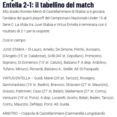
Entella 2-1: il tabellino del match
Allo stadio Romeo Menti di Castellammare di Stabia si è giocata
l’andata dei quarti playoff del Campionato Nazionale Under 15 di
Serie C. La sfida tra Juve Stabia e Virtus Entella è terminata con il
risultato di 2-1 per le
vespette
.
Così in campo:
JUVE STABIA – Di Lauro, Amelio, De Simone, Petrlic, Avvisato,
D’Angelo (15′ st. Calabrese), Grilli (44′ st. Cepollaro), Primicerio,
Soprano, Di Domenico (15′ st. Calizio), Balzano F. A disp. Ardolino,
Tufano, Minucci, Riccardi, Balzano A., Sedile. All: Di Pasquale.
VIRTUS ENTELLA – Guidi, Matei (29′ pt. Tarozzi), Rovegno,
Santonastaso (19′ st. Badini), Bravoco, Ottaviani (27′ st. Maurizio),
Grasso, Paltrinieri, Caso (27′ st. Belati), Mallamace (27′ st. Contu),
Venturini (19′ st. Pons). A disp. Locatelli, Scotto, Belati, Badini, Tarozzi,
Contu, Maurizio, Defilippi, Pons. All: Guida.
ARBITRO – Coppola di Castellammare (Ciannarella-Longobardi).