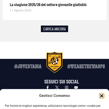
La stagione 2025/26 del settore giovanile gialloblù
11 Agosto 2025
CARICA ANCORA
#JUVESTABIA
#WEARETHEWASPS
SEGUICI SUI SOCIAL
Privacy Policy
Cookie Policy
Termini e condizioni generali
Gestisci Consenso
Per fornire le migliori esperienze, utilizziamo tecnologie come i cookie per
La Società ha nominato il Responsabile della Protezione dei Dati Personali (DPO), figura specializzata che vigila sulle modalità