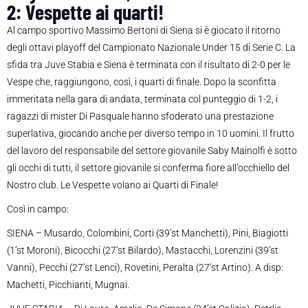
2: Vespette ai quarti!
Al campo sportivo Massimo Bertoni di Siena si è giocato il ritorno
degli ottavi playoff del Campionato Nazionale Under 15 di Serie C. La
sfida tra Juve Stabia e Siena è terminata con il risultato di 2-0 per le
Vespe che, raggiungono, così, i quarti di finale. Dopo la sconfitta
immeritata nella gara di andata, terminata col punteggio di 1-2, i
ragazzi di mister Di Pasquale hanno sfoderato una prestazione
superlativa, giocando anche per diverso tempo in 10 uomini. Il frutto
del lavoro del responsabile del settore giovanile Saby Mainolfi è sotto
gli occhi di tutti, il settore giovanile si conferma fiore all’occhiello del
Nostro club. Le Vespette volano ai Quarti di Finale!
Così in campo:
SIENA – Musardo, Colombini, Corti (39’st Manchetti), Pini, Biagiotti
(1’st Moroni), Bicocchi (27’st Bilardo), Mastacchi, Lorenzini (39’st
Vanni), Pecchi (27’st Lenci), Rovetini, Peralta (27’st Artino). A disp:
Machetti, Picchianti, Mugnai.