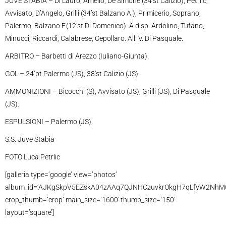
JUVE STABIA – Di Lauro, Amelio, De Simone (34’st Calizio), Petrlic,
Avvisato, D’Angelo, Grilli (34’st Balzano A.), Primicerio, Soprano,
Palermo, Balzano F.(12’st Di Domenico). A disp. Ardolino, Tufano,
Minucci, Riccardi, Calabrese, Cepollaro. All: V. Di Pasquale.
ARBITRO – Barbetti di Arezzo (Iuliano-Giunta).
GOL – 24’pt Palermo (JS), 38’st Calizio (JS).
AMMONIZIONI – Bicocchi (S), Avvisato (JS), Grilli (JS), Di Pasquale
(JS).
ESPULSIONI – Palermo (JS).
S.S. Juve Stabia
FOTO Luca Petrlic
[galleria type=’google’ view=’photos’
album_id=’AJKgSkpV5EZskA04zAAq7QJNHCzuvkrOkgH7qLfyW2NhMQ
crop_thumb=’crop’ main_size=’1600′ thumb_size=’150′
layout=’square’]