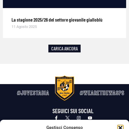
La stagione 2025/26 del settore giovanile gialloblù
11 Agosto 2025
CARICA ANCORA
#JUVESTABIA
#WEARETHEWASPS
SEGUICI SUI SOCIAL
Privacy Policy
Cookie Policy
Termini e condizioni generali
Gestisci Consenso