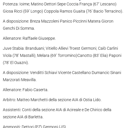
Potenza: Ioime; Matino Dettori Sepe Coccia França (67’ Lescano)
Giosa Ricci (59’ Longo) Coppola Ramos Guaita (76’ Bacio Terracino).
A disposizione: Breza Mazzoleni Panico Piccinni Matera Gioron
Genchi Di Somma.
Allenatore: Raffaele Giuseppe.
Juve Stabia: Branduani; Vitiello Allievi
Troest Germoni; Calò Carlini
Viola (78’ Mastalli); Melara (69’ Torromino)Canotto (83’ Elia) Paponi
(78’ El Ouazni).
A disposizione: Venditti Schiavi Vicente Castellano Dumancic Sinani
Marzorati Meavilla.
Allenatore: Fabio Caserta.
Arbitro: Matteo Marchetti della sezione AIA di Ostia Lido.
Assistenti: Conti della sezione AIA di Acireale e De Chirico della
sezione AIA di Barletta.
Ammoniti: Dettori (PZ) Germoni (JS)