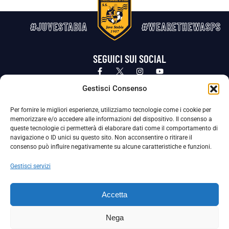
#JUVESTABIA
#WEARETHEWASPS
SEGUICI SUI SOCIAL
Privacy Policy
Cookie Policy
Termini e condizioni generali
Gestisci Consenso
Per fornire le migliori esperienze, utilizziamo tecnologie come i cookie per
La Società ha nominato il Responsabile della Protezione dei Dati Personali (DPO), figura specializzata che vigila sulle modalità
memorizzare e/o accedere alle informazioni del dispositivo. Il consenso a
adottate dalla nostra Società per tutelare i Suoi dati personali.
queste tecnologie ci permetterà di elaborare dati come il comportamento di
navigazione o ID unici su questo sito. Non acconsentire o ritirare il
Per contattare il DPO può scrivere a
consenso può influire negativamente su alcune caratteristiche e funzioni.
dpo@ssjuvestabia.it
Gestisci servizi
Può contattare sempre
dpo@ssjuvestabia.it
Accetta
anche per quanto riguarda la normativa vigente in materia di Whistleblowing.
Nega
La Società ha inoltre adottato un proprio Codice Etico, consultabile al seguente link: