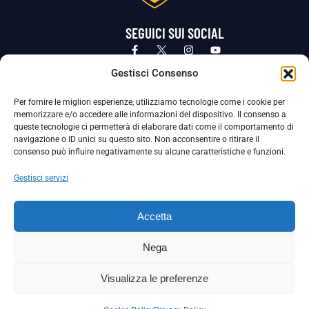
SEGUICI SUI SOCIAL
Privacy Policy
Cookie Policy
Termini e condizioni generali
Gestisci Consenso
Per fornire le migliori esperienze, utilizziamo tecnologie come i cookie per
La Società ha nominato il Responsabile della Protezione dei Dati Personali (DPO), figura specializzata che vigila sulle modalità
memorizzare e/o accedere alle informazioni del dispositivo. Il consenso a
adottate dalla nostra Società per tutelare i Suoi dati personali.
queste tecnologie ci permetterà di elaborare dati come il comportamento di
navigazione o ID unici su questo sito. Non acconsentire o ritirare il
Per contattare il DPO può scrivere a
consenso può influire negativamente su alcune caratteristiche e funzioni.
dpo@ssjuvestabia.it
Gestisci servizi
Può contattare sempre
dpo@ssjuvestabia.it
Accetta
anche per quanto riguarda la normativa vigente in materia di Whistleblowing.
Nega
La Società ha inoltre adottato un proprio Codice Etico, consultabile al seguente link:
Visualizza le preferenze
Scarica il Codice Etico