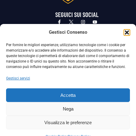
SEGUICI SUI SOCIAL
Privacy Policy
Cookie Policy
Termini e condizioni generali
Gestisci Consenso
Per fornire le migliori esperienze, utilizziamo tecnologie come i cookie per
La Società ha nominato il Responsabile della Protezione dei Dati Personali (DPO), figura specializzata che vigila sulle modalità
memorizzare e/o accedere alle informazioni del dispositivo. Il consenso a
adottate dalla nostra Società per tutelare i Suoi dati personali.
queste tecnologie ci permetterà di elaborare dati come il comportamento di
navigazione o ID unici su questo sito. Non acconsentire o ritirare il
Per contattare il DPO può scrivere a
consenso può influire negativamente su alcune caratteristiche e funzioni.
dpo@ssjuvestabia.it
Gestisci servizi
Può contattare sempre
dpo@ssjuvestabia.it
Accetta
anche per quanto riguarda la normativa vigente in materia di Whistleblowing.
Nega
La Società ha inoltre adottato un proprio Codice Etico, consultabile al seguente link:
Visualizza le preferenze
Scarica il Codice Etico