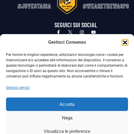
#JUVESTABIA
#WEARETHEWASPS
SEGUICI SUI SOCIAL
Privacy Policy
Cookie Policy
Termini e condizioni generali
Gestisci Consenso
Per fornire le migliori esperienze, utilizziamo tecnologie come i cookie per
La Società ha nominato il Responsabile della Protezione dei Dati Personali (DPO), figura specializzata che vigila sulle modalità
memorizzare e/o accedere alle informazioni del dispositivo. Il consenso a
adottate dalla nostra Società per tutelare i Suoi dati personali.
queste tecnologie ci permetterà di elaborare dati come il comportamento di
navigazione o ID unici su questo sito. Non acconsentire o ritirare il
Per contattare il DPO può scrivere a
consenso può influire negativamente su alcune caratteristiche e funzioni.
dpo@ssjuvestabia.it
Gestisci servizi
Può contattare sempre
dpo@ssjuvestabia.it
Accetta
anche per quanto riguarda la normativa vigente in materia di Whistleblowing.
Nega
La Società ha inoltre adottato un proprio Codice Etico, consultabile al seguente link:
Visualizza le preferenze
Scarica il Codice Etico