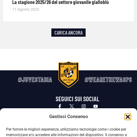
La stagione 2025/26 del settore giovanile gialloblù
11 Agosto 2025
CARICA ANCORA
#JUVESTABIA
#WEARETHEWASPS
SEGUICI SUI SOCIAL
Privacy Policy
Cookie Policy
Termini e condizioni generali
Gestisci Consenso
Per fornire le migliori esperienze, utilizziamo tecnologie come i cookie per
La Società ha nominato il Responsabile della Protezione dei Dati Personali (DPO), figura specializzata che vigila sulle modalità
memorizzare e/o accedere alle informazioni del dispositivo. Il consenso a