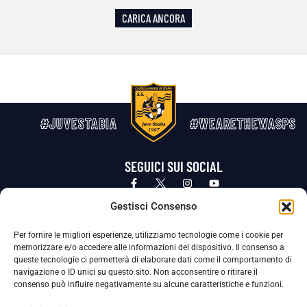
CARICA ANCORA
#JUVESTABIA
#WEARETHEWASPS
SEGUICI SUI SOCIAL
Privacy Policy
Cookie Policy
Termini e condizioni generali
Gestisci Consenso
Per fornire le migliori esperienze, utilizziamo tecnologie come i cookie per
La Società ha nominato il Responsabile della Protezione dei Dati Personali (DPO), figura specializzata che vigila sulle modalità
memorizzare e/o accedere alle informazioni del dispositivo. Il consenso a
adottate dalla nostra Società per tutelare i Suoi dati personali.
queste tecnologie ci permetterà di elaborare dati come il comportamento di
navigazione o ID unici su questo sito. Non acconsentire o ritirare il
Per contattare il DPO può scrivere a
consenso può influire negativamente su alcune caratteristiche e funzioni.
dpo@ssjuvestabia.it