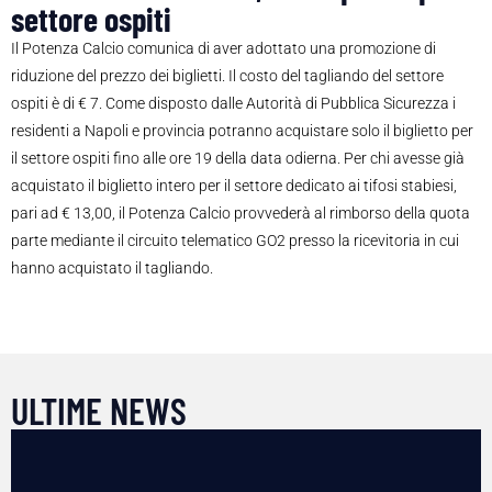
settore ospiti
Il Potenza Calcio comunica di aver adottato
una
promozione
di
riduzione
del
prezzo
dei
biglietti
. Il costo del tagliando del settore
ospiti è di
€
7.
Come
disposto
dalle
Autorità
di
Pubblica
Sicurezza
i
residenti
a
Napoli
e
provincia
potranno
acquistare
solo
il
biglietto
per
il
settore
ospiti
fino
alle
ore
19
della
data
odierna.
Per
chi
avesse
già
acquistato
il
biglietto
intero
per
il
settore
dedicato
ai
tifosi
stabiesi,
pari
ad
€
13,00,
il Potenza Calcio
provvederà
al
rimborso
della
quota
parte
mediante
il
circuito
telematico
GO2
presso
la
ricevitoria
in
cui
hanno
acquis
tato
il
tagliando.
ULTIME NEWS