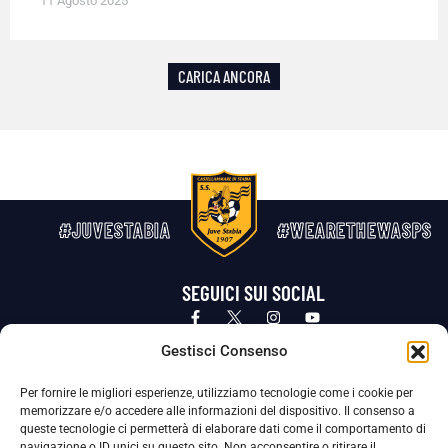
11 Agosto 2025
CARICA ANCORA
#JUVESTABIA
#WEARETHEWASPS
SEGUICI SUI SOCIAL
Privacy Policy
Cookie Policy
Termini e condizioni generali
Gestisci Consenso
Per fornire le migliori esperienze, utilizziamo tecnologie come i cookie per
La Società ha nominato il Responsabile della Protezione dei Dati Personali (DPO), figura specializzata che vigila sulle modalità
memorizzare e/o accedere alle informazioni del dispositivo. Il consenso a
adottate dalla nostra Società per tutelare i Suoi dati personali.
queste tecnologie ci permetterà di elaborare dati come il comportamento di
navigazione o ID unici su questo sito. Non acconsentire o ritirare il