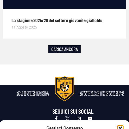
La stagione 2025/26 del settore giovanile gialloblù
11 Agosto 2025
CARICA ANCORA
#JUVESTABIA
#WEARETHEWASPS
SEGUICI SUI SOCIAL
Privacy Policy
Cookie Policy
Termini e condizioni generali
Gestisci Consenso