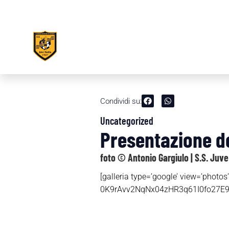
Condividi su:
Uncategorized
Presentazione de
foto © Antonio Gargiulo | S.S. Juve
[galleria type=’google’ view=’ph
0K9rAvv2NqNx04zHR3q61I0fo27E9tWq