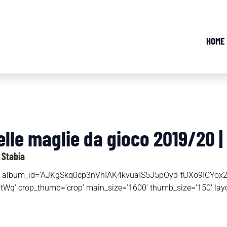
HOME
lle maglie da gioco 2019/20 |
 Stabia
otos’ album_id=’AJKgSkq0cp3nVhIAK4kvuaIS5J5pOyd-tUXo9ICYox2
’ crop_thumb=’crop’ main_size=’1600′ thumb_size=’150′ layou