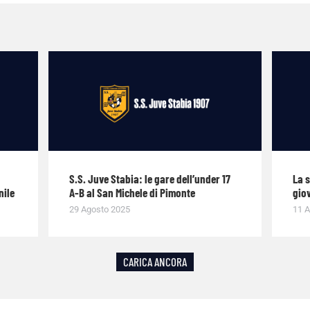
S.S. Juve Stabia: le gare dell’under 17
La 
nile
A-B al San Michele di Pimonte
giov
29 Agosto 2025
11 A
CARICA ANCORA