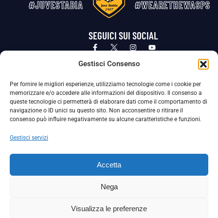
#JUVESTABIA
#WEARETHEWASPS
SEGUICI SUI SOCIAL
Privacy Policy
Cookie Policy
Termini e condizioni generali
Gestisci Consenso
Per fornire le migliori esperienze, utilizziamo tecnologie come i cookie per
La Società ha nominato il Responsabile della Protezione dei Dati Personali (DPO), figura specializzata che vigila sulle modalità
memorizzare e/o accedere alle informazioni del dispositivo. Il consenso a
adottate dalla nostra Società per tutelare i Suoi dati personali.
queste tecnologie ci permetterà di elaborare dati come il comportamento di
navigazione o ID unici su questo sito. Non acconsentire o ritirare il
Per contattare il DPO può scrivere a
consenso può influire negativamente su alcune caratteristiche e funzioni.
dpo@ssjuvestabia.it
Gestisci servizi
Può contattare sempre
dpo@ssjuvestabia.it
Accetta
anche per quanto riguarda la normativa vigente in materia di Whistleblowing.
Nega
La Società ha inoltre adottato un proprio Codice Etico, consultabile al seguente link:
Visualizza le preferenze
Scarica il Codice Etico