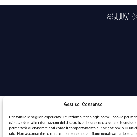
#JUVES
La Società ha nominato il Responsabile della Protezione
Gestisci Consenso
Per fornire le migliori esperienze, utilizziamo tecnologie come i cookie per m
e/o accedere alle informazioni del dispositivo. Il consenso a queste tecnologie
permetterà di elaborare dati come il comportamento di navigazione o ID unic
sito. Non acconsentire o ritirare il consenso può influire negativamente su al