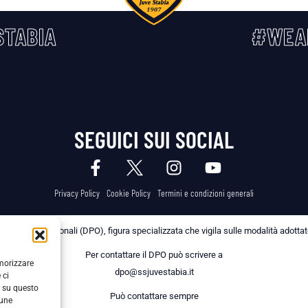
TABIA
#WEA
SEGUICI SUI SOCIAL
Privacy Policy
Cookie Policy
Termini e condizioni generali
 dei Dati Personali (DPO), figura specializzata che vigila sulle modalità adottate 
Per contattare il DPO può scrivere a
emorizzare
dpo@ssjuvestabia.it
 ci
i su questo
Può contattare sempre
cune