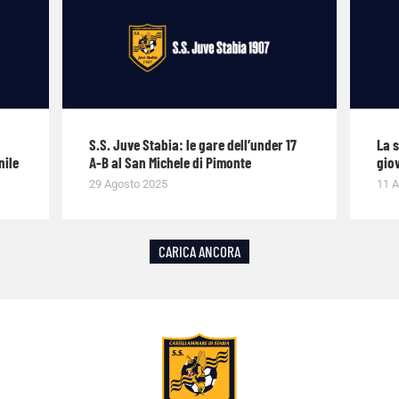
S.S. Juve Stabia: le gare dell’under 17
La 
nile
A-B al San Michele di Pimonte
giov
29 Agosto 2025
11 A
CARICA ANCORA