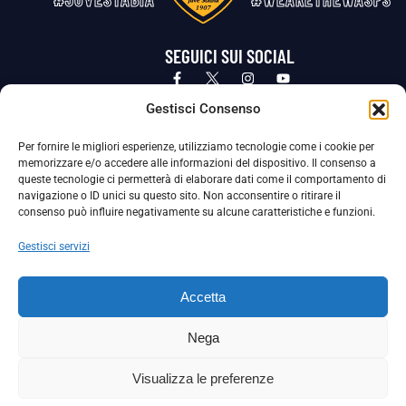
SEGUICI SUI SOCIAL
Privacy Policy
Cookie Policy
Termini e condizioni generali
Gestisci Consenso
Per fornire le migliori esperienze, utilizziamo tecnologie come i cookie per
La Società ha nominato il Responsabile della Protezione dei Dati Personali (DPO), figura specializzata che vigila sulle modalità
memorizzare e/o accedere alle informazioni del dispositivo. Il consenso a
adottate dalla nostra Società per tutelare i Suoi dati personali.
queste tecnologie ci permetterà di elaborare dati come il comportamento di
navigazione o ID unici su questo sito. Non acconsentire o ritirare il
Per contattare il DPO può scrivere a
consenso può influire negativamente su alcune caratteristiche e funzioni.
dpo@ssjuvestabia.it
Gestisci servizi
Può contattare sempre
dpo@ssjuvestabia.it
Accetta
anche per quanto riguarda la normativa vigente in materia di Whistleblowing.
Nega
La Società ha inoltre adottato un proprio Codice Etico, consultabile al seguente link:
Visualizza le preferenze
Scarica il Codice Etico