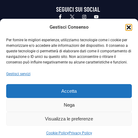
SEGUICI SUI SOCIAL
Privacy Policy
Cookie Policy
Termini e condizioni generali
Gestisci Consenso
Per fornire le migliori esperienze, utilizziamo tecnologie come i cookie per
La Società ha nominato il Responsabile della Protezione dei Dati Personali (DPO), figura specializzata che vigila sulle modalità
memorizzare e/o accedere alle informazioni del dispositivo. Il consenso a
adottate dalla nostra Società per tutelare i Suoi dati personali.
queste tecnologie ci permetterà di elaborare dati come il comportamento di
navigazione o ID unici su questo sito. Non acconsentire o ritirare il
Per contattare il DPO può scrivere a
consenso può influire negativamente su alcune caratteristiche e funzioni.
dpo@ssjuvestabia.it
Gestisci servizi
Può contattare sempre
dpo@ssjuvestabia.it
Accetta
anche per quanto riguarda la normativa vigente in materia di Whistleblowing.
Nega
La Società ha inoltre adottato un proprio Codice Etico, consultabile al seguente link:
Visualizza le preferenze
Scarica il Codice Etico
Cookie Policy
Privacy Policy
Copyright © 2024 – S.S. JUVE STABIA 1907 | P.IVA: 04246411211 | Tutti i diritti sono riservati | Made with
by
Rossi Web Media