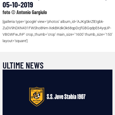
05-10-2019
foto © Antonio Gargiulo
[galleria type=’google’ view=’photos’ album_id=’AJKgSkrZlEIgbk-
ZuDV9hDXN431FWSho8Nm-XekBKdkOk68qpDcjfGBGqdpE64yqUP-
VBGWFwJhP’ crop_thumb=’crop’ main_size=’1600′ thumb_size=’150′
layout=’square’]
ULTIME NEWS