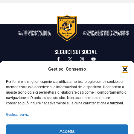
#JUVESTABIA
#WEARETHEWASPS
SEGUICI SUI SOCIAL
Privacy Policy
Cookie Policy
Termini e condizioni generali
Gestisci Consenso
Per fornire le migliori esperienze, utilizziamo tecnologie come i cookie per
La Società ha nominato il Responsabile della Protezione dei Dati Personali (DPO), figura specializzata che vigila sulle modalità
memorizzare e/o accedere alle informazioni del dispositivo. Il consenso a
adottate dalla nostra Società per tutelare i Suoi dati personali.
queste tecnologie ci permetterà di elaborare dati come il comportamento di
navigazione o ID unici su questo sito. Non acconsentire o ritirare il
Per contattare il DPO può scrivere a
consenso può influire negativamente su alcune caratteristiche e funzioni.
dpo@ssjuvestabia.it
Gestisci servizi
Può contattare sempre
dpo@ssjuvestabia.it
Accetta