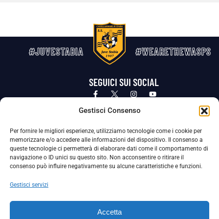
#JUVESTABIA
#WEARETHEWASPS
SEGUICI SUI SOCIAL
Privacy Policy
Cookie Policy
Termini e condizioni generali
Gestisci Consenso
Per fornire le migliori esperienze, utilizziamo tecnologie come i cookie per
La Società ha nominato il Responsabile della Protezione dei Dati Personali (DPO), figura specializzata che vigila sulle modalità
memorizzare e/o accedere alle informazioni del dispositivo. Il consenso a
adottate dalla nostra Società per tutelare i Suoi dati personali.
queste tecnologie ci permetterà di elaborare dati come il comportamento di
navigazione o ID unici su questo sito. Non acconsentire o ritirare il
Per contattare il DPO può scrivere a
consenso può influire negativamente su alcune caratteristiche e funzioni.
dpo@ssjuvestabia.it
Gestisci servizi
Può contattare sempre
dpo@ssjuvestabia.it
Accetta
anche per quanto riguarda la normativa vigente in materia di Whistleblowing.