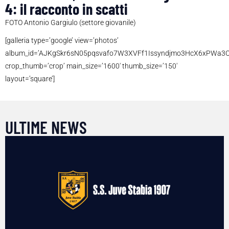
4: il racconto in scatti
FOTO Antonio Gargiulo (settore giovanile)
[galleria type=’google’ view=’photos’
album_id=’AJKgSkr6sN05pqsvafo7W3XVFf1Issyndjmo3HcX6xPWa3OO
crop_thumb=’crop’ main_size=’1600′ thumb_size=’150′
layout=’square’]
ULTIME NEWS