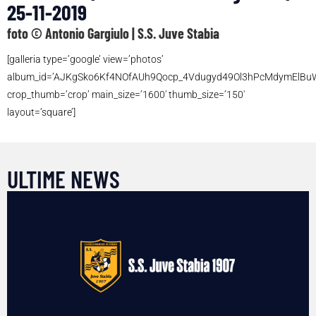
25-11-2019
foto © Antonio Gargiulo | S.S. Juve Stabia
[galleria type=’google’ view=’photos’
album_id=’AJKgSko6Kf4NOfAUh9Qocp_4Vdugyd49Ol3hPcMdymElBu
crop_thumb=’crop’ main_size=’1600′ thumb_size=’150′
layout=’square’]
ULTIME NEWS