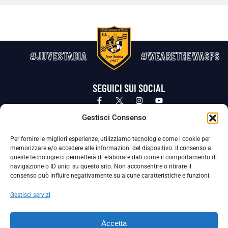
#JUVESTABIA
#WEARETHEWASPS
SEGUICI SUI SOCIAL
Privacy Policy
Cookie Policy
Termini e condizioni generali
Gestisci Consenso
Per fornire le migliori esperienze, utilizziamo tecnologie come i cookie per
La Società ha nominato il Responsabile della Protezione dei Dati Personali (DPO), figura specializzata che vigila sulle modalità
memorizzare e/o accedere alle informazioni del dispositivo. Il consenso a
adottate dalla nostra Società per tutelare i Suoi dati personali.
queste tecnologie ci permetterà di elaborare dati come il comportamento di
navigazione o ID unici su questo sito. Non acconsentire o ritirare il
Per contattare il DPO può scrivere a
consenso può influire negativamente su alcune caratteristiche e funzioni.
dpo@ssjuvestabia.it
Gestisci servizi
Può contattare sempre
dpo@ssjuvestabia.it
Accetta