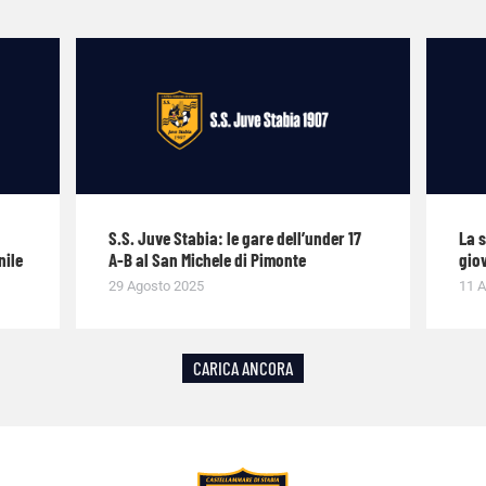
S.S. Juve Stabia: le gare dell’under 17
La 
nile
A-B al San Michele di Pimonte
giov
29 Agosto 2025
11 A
CARICA ANCORA