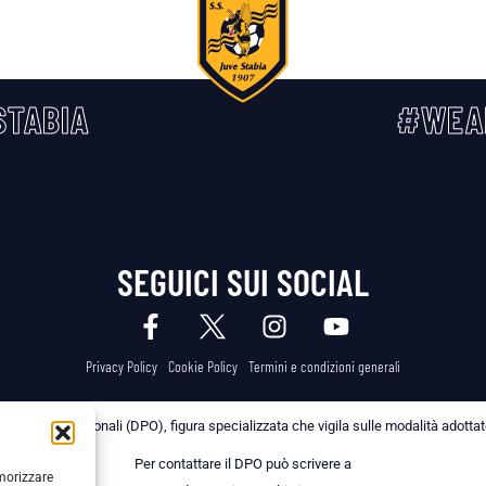
TABIA
#WEA
SEGUICI SUI SOCIAL
Privacy Policy
Cookie Policy
Termini e condizioni generali
 dei Dati Personali (DPO), figura specializzata che vigila sulle modalità adottate 
Per contattare il DPO può scrivere a
emorizzare