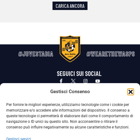
CARICA ANCORA
#JUVESTABIA
#WEARETHEWASPS
SEGUICI SUI SOCIAL
Privacy Policy
Cookie Policy
Termini e condizioni generali
Gestisci Consenso
Per fornire le migliori esperienze, utilizziamo tecnologie come i cookie per
La Società ha nominato il Responsabile della Protezione dei Dati Personali (DPO), figura specializzata che vigila sulle modalità
memorizzare e/o accedere alle informazioni del dispositivo. Il consenso a
adottate dalla nostra Società per tutelare i Suoi dati personali.
queste tecnologie ci permetterà di elaborare dati come il comportamento di
navigazione o ID unici su questo sito. Non acconsentire o ritirare il
Per contattare il DPO può scrivere a
consenso può influire negativamente su alcune caratteristiche e funzioni.
dpo@ssjuvestabia.it
Gestisci servizi