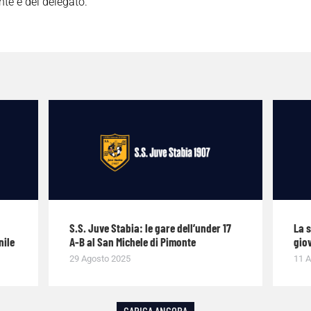
te e del delegato.
S.S. Juve Stabia: le gare dell’under 17
La 
nile
A-B al San Michele di Pimonte
giov
29 Agosto 2025
11 A