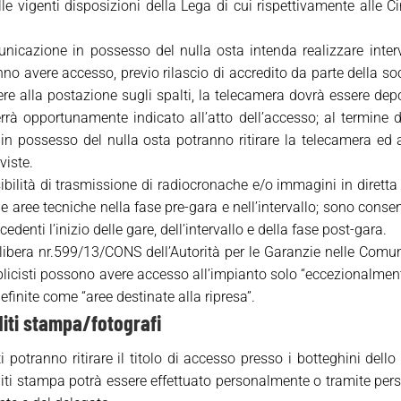
e vigenti disposizioni della Lega di cui rispettivamente alle Ci
cazione in possesso del nulla osta intenda realizzare intervis
anno avere accesso, previo rilascio di accredito da parte della s
ere alla postazione sugli spalti, la telecamera dovrà essere de
rà opportunamente indicato all’atto dell’accesso; al termine dell
 in possesso del nulla osta potranno ritirare la telecamera ed
viste.
bilità di trasmissione di radiocronache e/o immagini in dirett
e aree tecniche nella fase pre-gara e nell’intervallo; sono conse
edenti l’inizio delle gare, dell’intervallo e della fase post-gara.
libera nr.599/13/CONS dell’Autorità per le Garanzie nelle Comuni
ubblicisti possono avere accesso all’impianto solo “eccezionalment
finite come “aree destinate alla ripresa”.
editi stampa/fotografi
ati potranno ritirare il titolo di accesso presso i botteghini del
editi stampa potrà essere effettuato personalmente o tramite pe