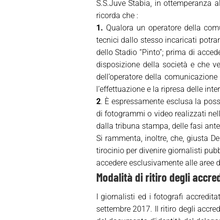
S.S.Juve Stabia, in ottemperanza all
ricorda che :
1.
Qualora un operatore della comuni
tecnici dallo stesso incaricati potr
dello Stadio “Pinto”; prima di acced
disposizione della società e che ver
dell’operatore della comunicazione
l’effettuazione e la ripresa delle inter
2
. È espressamente esclusa la possi
di fotogrammi o video realizzati nell
dalla tribuna stampa, delle fasi antec
Si rammenta, inoltre, che, giusta De
tirocinio per divenire giornalisti p
accedere esclusivamente alle aree de
Modalità di ritiro degli accr
I giornalisti ed i fotografi accredit
settembre 2017. Il ritiro degli accr