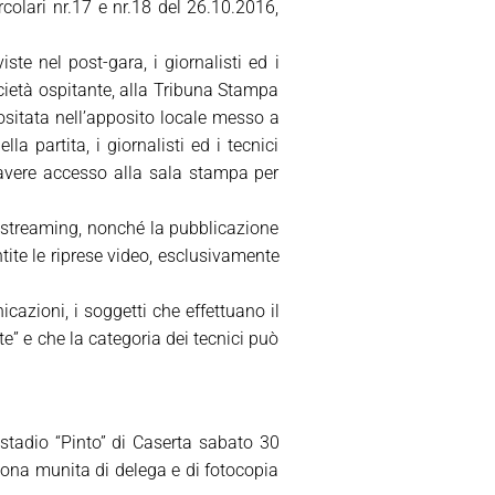
rcolari nr.17 e nr.18 del 26.10.2016,
te nel post-gara, i giornalisti ed i
ocietà ospitante, alla Tribuna Stampa
positata nell’apposito locale messo a
a partita, i giornalisti ed i tecnici
 avere accesso alla sala stampa per
a streaming, nonché la pubblicazione
ntite le riprese video, esclusivamente
cazioni, i soggetti che effettuano il
e” e che la categoria dei tecnici può
lo stadio “Pinto” di Caserta sabato 30
rsona munita di delega e di fotocopia