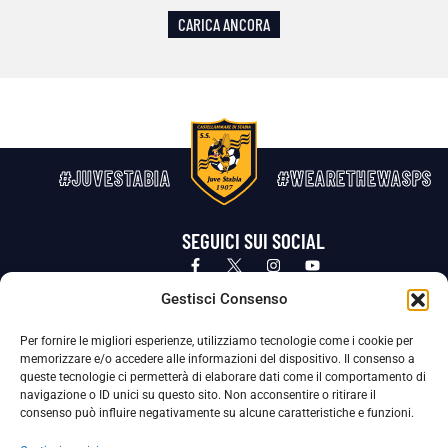
CARICA ANCORA
#JUVESTABIA
#WEARETHEWASPS
SEGUICI SUI SOCIAL
Privacy Policy
Cookie Policy
Termini e condizioni generali
Gestisci Consenso
Per fornire le migliori esperienze, utilizziamo tecnologie come i cookie per
La Società ha nominato il Responsabile della Protezione dei Dati Personali (DPO), figura specializzata che vigila sulle modalità
memorizzare e/o accedere alle informazioni del dispositivo. Il consenso a
adottate dalla nostra Società per tutelare i Suoi dati personali.
queste tecnologie ci permetterà di elaborare dati come il comportamento di
navigazione o ID unici su questo sito. Non acconsentire o ritirare il
Per contattare il DPO può scrivere a
consenso può influire negativamente su alcune caratteristiche e funzioni.
dpo@ssjuvestabia.it