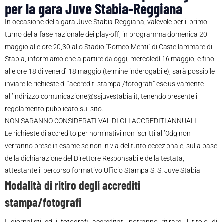
per la gara Juve Stabia-Reggiana
In occasione della gara Juve Stabia-Reggiana, valevole per il primo
turno della fase nazionale dei play-off, in programma domenica 20
maggio alle ore 20,30 allo Stadio “Romeo Menti” di Castellammare di
Stabia, informiamo che a partire da oggi, mercoledì 16 maggio, e fino
alle ore 18 di venerdì 18 maggio (termine inderogabile), sarà possibile
inviare le richieste di “accrediti stampa /fotografi” esclusivamente
all’indirizzo comunicazione@ssjuvestabia.it, tenendo presente il
regolamento pubblicato sul sito.
NON SARANNO CONSIDERATI VALIDI GLI ACCREDITI ANNUALI
Le richieste di accredito per nominativi non iscritti all’Odg non
verranno prese in esame se non in via del tutto eccezionale, sulla base
della dichiarazione del Direttore Responsabile della testata,
attestante il percorso formativo.Ufficio Stampa S. S. Juve Stabia
Modalità di ritiro degli accrediti
stampa/fotografi
I giornalisti ed i fotografi accreditati potranno ritirare il titolo di