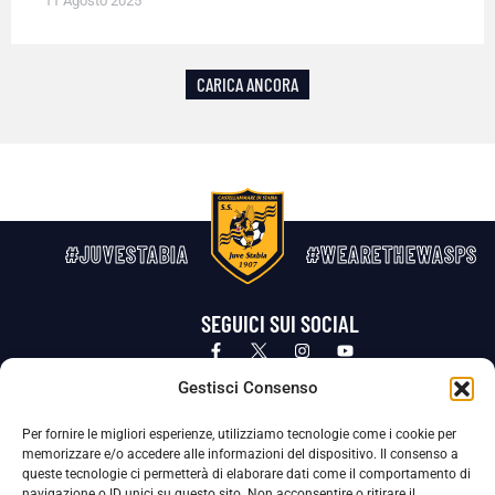
11 Agosto 2025
CARICA ANCORA
#JUVESTABIA
#WEARETHEWASPS
SEGUICI SUI SOCIAL
Privacy Policy
Cookie Policy
Termini e condizioni generali
Gestisci Consenso
Per fornire le migliori esperienze, utilizziamo tecnologie come i cookie per
La Società ha nominato il Responsabile della Protezione dei Dati Personali (DPO), figura specializzata che vigila sulle modalità
memorizzare e/o accedere alle informazioni del dispositivo. Il consenso a
adottate dalla nostra Società per tutelare i Suoi dati personali.
queste tecnologie ci permetterà di elaborare dati come il comportamento di
navigazione o ID unici su questo sito. Non acconsentire o ritirare il