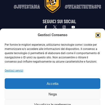
#JUVESTABIA
#WEARETHEWASPS
SEGUICI SUI SOCIAL
Privacy Policy
Cookie Policy
Termini e condizioni generali
Gestisci Consenso
Per fornire le migliori esperienze, utilizziamo tecnologie come i cookie per
La Società ha nominato il Responsabile della Protezione dei Dati Personali (DPO), figura specializzata che vigila sulle modalità
memorizzare e/o accedere alle informazioni del dispositivo. Il consenso a
adottate dalla nostra Società per tutelare i Suoi dati personali.
queste tecnologie ci permetterà di elaborare dati come il comportamento di
navigazione o ID unici su questo sito. Non acconsentire o ritirare il
Per contattare il DPO può scrivere a
consenso può influire negativamente su alcune caratteristiche e funzioni.
dpo@ssjuvestabia.it
Gestisci servizi
Può contattare sempre
dpo@ssjuvestabia.it
Accetta
anche per quanto riguarda la normativa vigente in materia di Whistleblowing.
Nega
La Società ha inoltre adottato un proprio Codice Etico, consultabile al seguente link:
Visualizza le preferenze