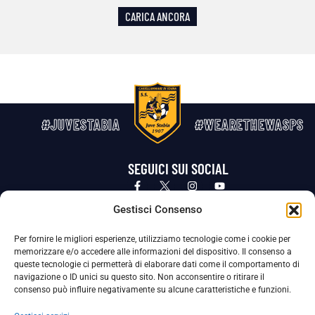
CARICA ANCORA
#JUVESTABIA
#WEARETHEWASPS
SEGUICI SUI SOCIAL
Privacy Policy
Cookie Policy
Termini e condizioni generali
Gestisci Consenso
Per fornire le migliori esperienze, utilizziamo tecnologie come i cookie per
La Società ha nominato il Responsabile della Protezione dei Dati Personali (DPO), figura specializzata che vigila sulle modalità
memorizzare e/o accedere alle informazioni del dispositivo. Il consenso a
adottate dalla nostra Società per tutelare i Suoi dati personali.
queste tecnologie ci permetterà di elaborare dati come il comportamento di
navigazione o ID unici su questo sito. Non acconsentire o ritirare il
Per contattare il DPO può scrivere a
consenso può influire negativamente su alcune caratteristiche e funzioni.
dpo@ssjuvestabia.it