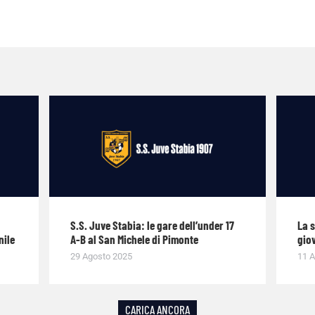
S.S. Juve Stabia: le gare dell’under 17
La 
nile
A-B al San Michele di Pimonte
giov
29 Agosto 2025
11 A
CARICA ANCORA