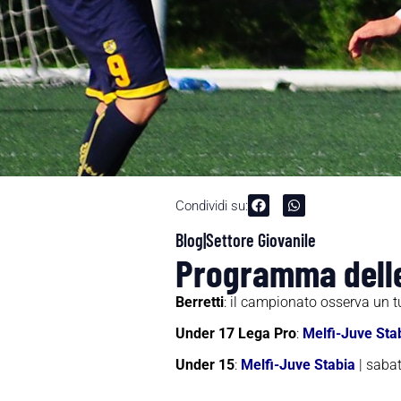
Condividi su:
Blog|Settore Giovanile
Programma delle 
Berretti
: il campionato osserva un t
Under 17 Lega Pro
:
Melfi-Juve Sta
Under 15
:
Melfi-Juve Stabia
| sabat