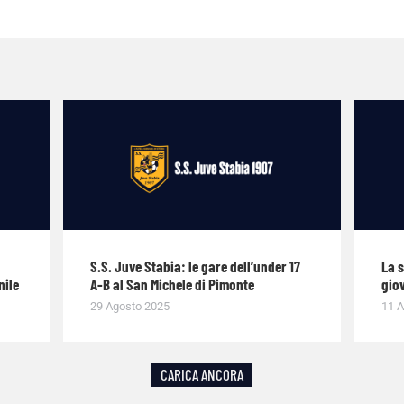
S.S. Juve Stabia: le gare dell’under 17
La 
nile
A-B al San Michele di Pimonte
giov
29 Agosto 2025
11 A
CARICA ANCORA